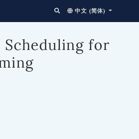
中文 (简体)
 Scheduling for
aming