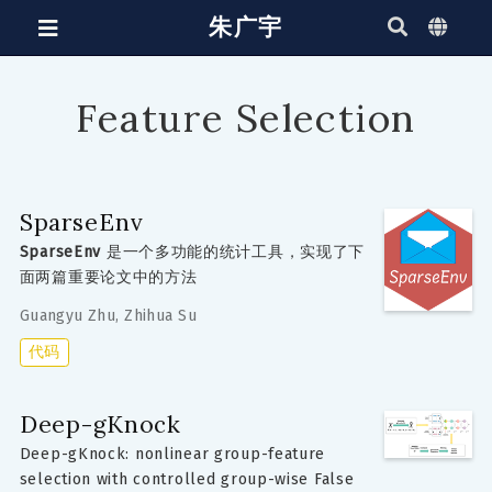
朱广宇
Feature Selection
SparseEnv
SparseEnv
是一个多功能的统计工具，实现了下
面两篇重要论文中的方法
Guangyu Zhu
,
Zhihua Su
代码
Deep-gKnock
Deep-gKnock: nonlinear group-feature
selection with controlled group-wise False